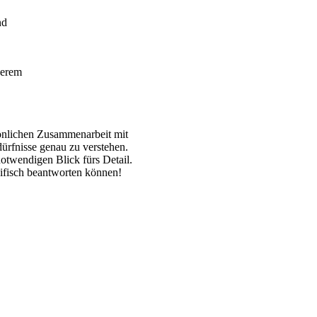
nd
serem
sönlichen Zusammenarbeit mit
rfnisse genau zu verstehen.
notwendigen Blick fürs Detail.
zifisch beantworten können!