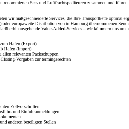
len renommierten See- und Luftfrachtspediteuren zusammen und führen 
bieten wir maßgeschneiderte Services, die Ihre Transportkette optimal e
n) oder europaweite Distribution von in Hamburg übernommenen Send
arüberhinausgehende Value-Added-Services – wir kümmern uns um alle
 zum Hafen (Export)
ab Hafen (Import)
u allen relevanten Packschuppen
 Closing-Vorgaben zur termingerechten
anten Zollvorschriften
usfuhr- und Einfuhranmeldungen
-Dokumenten
nd anderen beteiligten Stellen